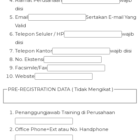
Alamat Perusahaan
wajib
diisi
Email
Sertakan E-mail Yang
Valid
Telepon Seluler / HP
wajib
diisi
Telepon Kantor
wajib diisi
No. Ekstensi
Facsimile/Fax
Website
PRE-REGISTRATION DATA ( Tidak Mengikat )
Penanggungjawab Training di Perusahaan
Office Phone+Ext atau No. Handphone