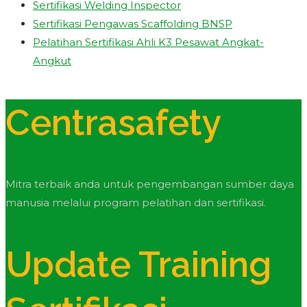
Sertifikasi Welding Inspector
Sertifikasi Pengawas Scaffolding BNSP
Pelatihan Sertifikasi Ahli K3 Pesawat Angkat-
Angkut
Centrasafety
Mitra terbaik anda untuk pengembangan sumber daya
manusia melalui program pelatihan dan sertifikasi.
Update Training