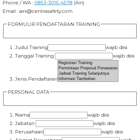
Phone / WA :
0853-3015-4578
(Ain)
Email : aini@centrasafety.com
FORMULIR PENDAFTARAN TRAINING
Judul Training
wajib diisi
Tanggal Training
wajib diisi
Jenis Pendaftaran
PERSONAL DATA
Nama
wajib diisi
Jabatan
wajib diisi
Perusahaan
wajib diisi