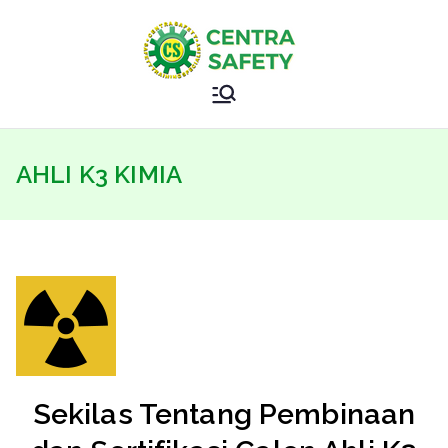
Skip
to
content
Sertifikasi
Safety Training Specialist
Kemnaker
AHLI K3 KIMIA
–
Sertifikasi
BNSP –
CENTRAS
AFETY
Sekilas Tentang Pembinaan