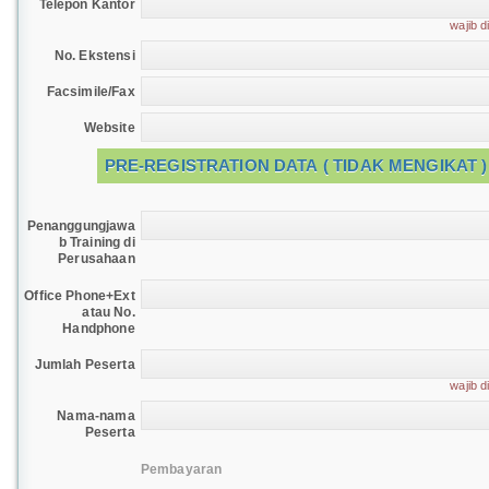
Telepon Kantor
wajib di
No. Ekstensi
Facsimile/Fax
Website
PRE-REGISTRATION DATA ( TIDAK MENGIKAT )
Penanggungjawa
b Training di
Perusahaan
Office Phone+Ext
atau No.
Handphone
Jumlah Peserta
wajib di
Nama-nama
Peserta
Pembayaran