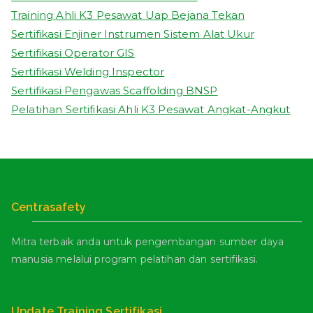
Training Ahli K3 Pesawat Uap Bejana Tekan
Sertifikasi Enjiner Instrumen Sistem Alat Ukur
Sertifikasi Operator GIS
Sertifikasi Welding Inspector
Sertifikasi Pengawas Scaffolding BNSP
Pelatihan Sertifikasi Ahli K3 Pesawat Angkat-Angkut
Centrasafety
Mitra terbaik anda untuk pengembangan sumber daya
manusia melalui program pelatihan dan sertifikasi.
Update Training Sertifikasi