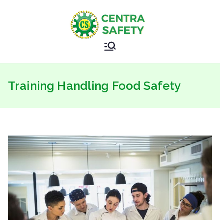
Skip
to
content
Sertifikasi
Safety Training Specialist
Kemnaker
Training Handling Food Safety
–
Sertifikasi
BNSP –
CENTRAS
AFETY