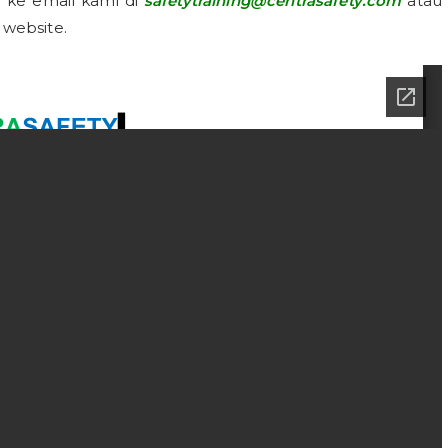
m ke email kami di
safetytraining@centrasafety.com
atau
 website.