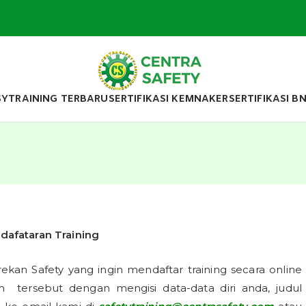
Sertif
SY
TRAINING TERBARU
SERTIFIKASI KEMNAKER
SERTIFIKASI B
Safety Training Specialist
Sert
CE
dafataran Training
rekan Safety yang ingin mendaftar training secara online
 tersebut dengan mengisi data-data diri anda, judul