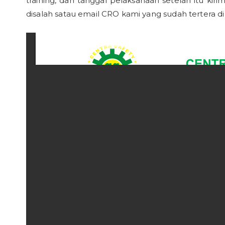
training, dan tanggal pelaksanaan setelah itu kiri
disalah satau email CRO kami yang sudah tertera di