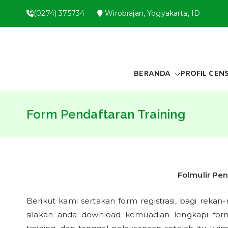
Skip
(0274) 375734
Wirobrajan, Yogyakarta, ID
to
content
BERANDA
PROFIL CEN
Form Pendaftaran Training
Folmulir Pen
Berikut kami sertakan form registrasi, bagi rekan-
silakan anda download kemuadian lengkapi form