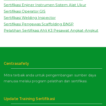
Sertifikasi Enjiner Instrumen Sistem Alat Ukur
Sertifikasi Operator GIS
Sertifikasi Welding Inspector
Sertifikasi Pengawas Scaffolding BNSP
Pelatihan Sertifikasi Ahli K3 Pesawat Angkat-Angkut
Centrasafety
Mitra terbaik anda untuk pengembangan sumber daya
manusia melalui program pelatihan dan sertifikasi.
Update Training Sertifikasi