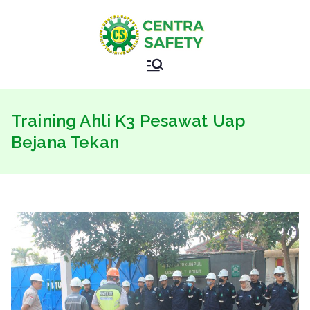
Skip
to
content
Sertifikasi
Safety Training Specialist
Kemnaker
Training Ahli K3 Pesawat Uap
–
Bejana Tekan
Sertifikasi
BNSP –
CENTRAS
AFETY