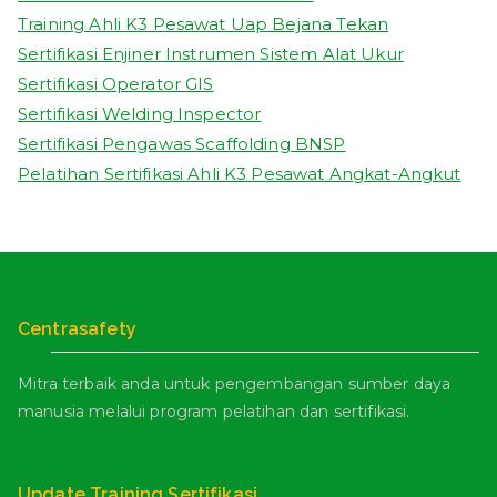
Training Ahli K3 Pesawat Uap Bejana Tekan
Sertifikasi Enjiner Instrumen Sistem Alat Ukur
Sertifikasi Operator GIS
Sertifikasi Welding Inspector
Sertifikasi Pengawas Scaffolding BNSP
Pelatihan Sertifikasi Ahli K3 Pesawat Angkat-Angkut
Centrasafety
Mitra terbaik anda untuk pengembangan sumber daya
manusia melalui program pelatihan dan sertifikasi.
Update Training Sertifikasi