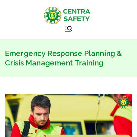
Skip
to
content
Sertifikasi
Safety Training Specialist
Kemnaker
Emergency Response Planning &
–
Crisis Management Training
Sertifikasi
BNSP –
CENTRAS
AFETY