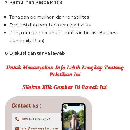
7. Pemulihan Pasca Krisis
Tahapan pemulihan dan rehabilitasi
Evaluasi dan pembelajaran dari krisis
Penyusunan rencana pemulihan bisnis (Business
Continuity Plan)
8. Diskusi
dan tanya jawab
𝑼𝒏𝒕𝒖𝒌 𝑴𝒆𝒏𝒂𝒏𝒚𝒂𝒌𝒂𝒏 𝑰𝒏𝒇𝒐 𝑳𝒆𝒃𝒊𝒉 𝑳𝒆𝒏𝒈𝒌𝒂𝒑 𝑻𝒆𝒏𝒕𝒂𝒏𝒈
𝑷𝒆𝒍𝒂𝒕𝒊𝒉𝒂𝒏 𝑰𝒏𝒊
𝑺𝒊𝒍𝒂𝒌𝒂𝒏 𝑲𝒍𝒊𝒌 𝑮𝒂𝒎𝒃𝒂𝒓 𝑫𝒊 𝑩𝒂𝒘𝒂𝒉 𝑰𝒏𝒊: