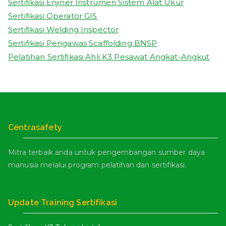
Sertifikasi Enjiner Instrumen Sistem Alat Ukur
Sertifikasi Operator GIS
Sertifikasi Welding Inspector
Sertifikasi Pengawas Scaffolding BNSP
Pelatihan Sertifikasi Ahli K3 Pesawat Angkat-Angkut
Centrasafety
Mitra terbaik anda untuk pengembangan sumber daya
manusia melalui program pelatihan dan sertifikasi.
Update Training Sertifikasi