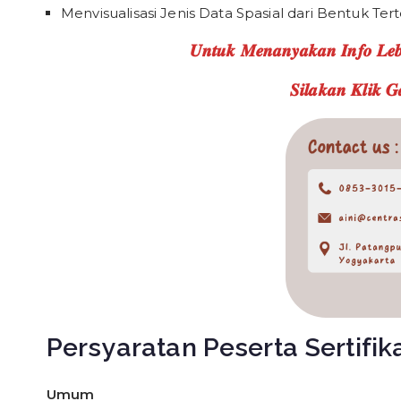
Menvisualisasi Jenis Data Spasial dari Bentuk T
𝑼𝒏𝒕𝒖𝒌 𝑴𝒆𝒏𝒂𝒏𝒚𝒂𝒌𝒂𝒏 𝑰𝒏𝒇𝒐 𝑳𝒆𝒃
𝑺𝒊𝒍𝒂𝒌𝒂𝒏 𝑲𝒍𝒊𝒌 
Persyaratan Peserta Sertifik
Umum