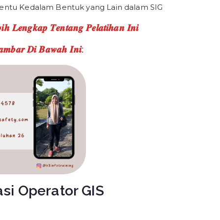
ertentu Kedalam Bentuk yang Lain dalam SIG
𝒉 𝑳𝒆𝒏𝒈𝒌𝒂𝒑 𝑻𝒆𝒏𝒕𝒂𝒏𝒈 𝑷𝒆𝒍𝒂𝒕𝒊𝒉𝒂𝒏 𝑰𝒏𝒊
𝒂𝒎𝒃𝒂𝒓 𝑫𝒊 𝑩𝒂𝒘𝒂𝒉 𝑰𝒏𝒊:
asi Operator GIS