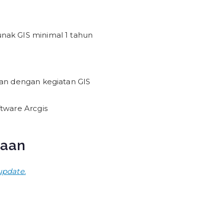
nak GIS minimal 1 tahun
van dengan kegiatan GIS
tware Arcgis
naan
update.