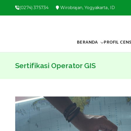
Skip
(0274) 375734
Wirobrajan, Yogyakarta, ID
to
content
BERANDA
PROFIL CEN
Sertifikasi Operator GIS