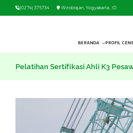
Skip
(0274) 375734
Wirobrajan, Yogyakarta, ID
to
content
BERANDA
PROFIL CEN
Pelatihan Sertifikasi Ahli K3 Pes