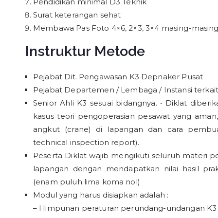
Pendidikan minimal D3 Teknik
Surat keterangan sehat
Membawa Pas Foto 4×6, 2×3, 3×4 masing-masing
Instruktur Metode
Pejabat Dit. Pengawasan K3 Depnaker Pusat
Pejabat Departemen / Lembaga / Instansi terkait
Senior Ahli K3 sesuai bidangnya. • Diklat diberi
kasus teori pengoperasian pesawat yang aman,
angkut (crane) di lapangan dan cara pembua
technical inspection report).
Peserta Diklat wajib mengikuti seluruh materi p
lapangan dengan mendapatkan nilai hasil pr
(enam puluh lima koma nol)
Modul yang harus disiapkan adalah :
– Himpunan peraturan perundang-undangan K3