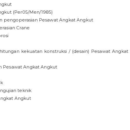
ngkut
ngkut (Per05/Men/1985)
aan pengoperasian Pesawat Angkat Angkut
erasian Crane
rosi
rhitungan kekuatan konstruksi / (desain) Pesawat Angkat
man Pesawat Angkat Angkut
ik
ngujian teknik
Angkat Angkut