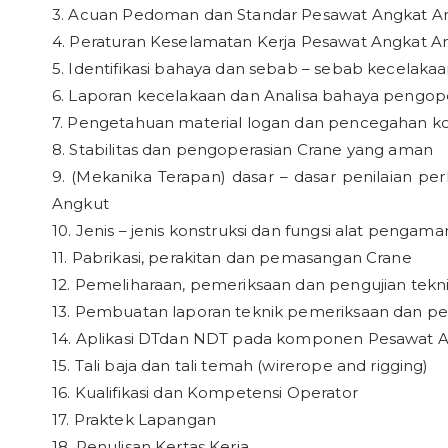
3. Acuan Pedoman dan Standar Pesawat Angkat A
4. Peraturan Keselamatan Kerja Pesawat Angkat A
5. Identifikasi bahaya dan sebab – sebab kecelak
6. Laporan kecelakaan dan Analisa bahaya pengop
7. Pengetahuan material logan dan pencegahan ko
8. Stabilitas dan pengoperasian Crane yang aman
9. (Mekanika Terapan) dasar – dasar penilaian pe
Angkut
10. Jenis – jenis konstruksi dan fungsi alat penga
11. Pabrikasi, perakitan dan pemasangan Crane
12. Pemeliharaan, pemeriksaan dan pengujian tekn
13. Pembuatan laporan teknik pemeriksaan dan pe
14. Aplikasi DTdan NDT pada komponen Pesawat 
15. Tali baja dan tali temah (wirerope and rigging)
16. Kualifikasi dan Kompetensi Operator
17. Praktek Lapangan
18. Penulisan Kertas Kerja