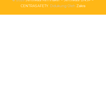
© 2026
Sertifikasi Kemnaker – Sertifikasi BNSP –
CENTRASAFETY
. Didukung Oleh
Zakra