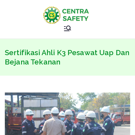
Skip
to
content
Sertifikasi
Safety Training Specialist
Kemnaker
Sertifikasi Ahli K3 Pesawat Uap Dan
–
Bejana Tekanan
Sertifikasi
BNSP –
CENTRAS
AFETY